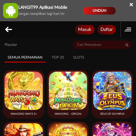
×
LANGIT99 Aplikasi Mobile
UNDUH
Jangan tampilkan lagi hari ini
Masuk
Daftar
Playstar
SEMUA PERMAINAN
TOP 20
SLOTS
MAHJONG WAYS 3+
MAHJONG：ORIGIN
ZEUS OF OLYMPUS