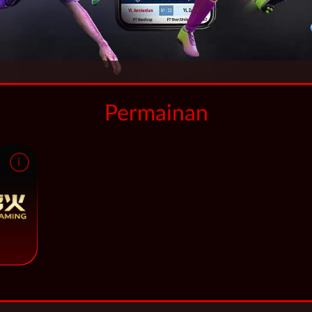
Permainan
i