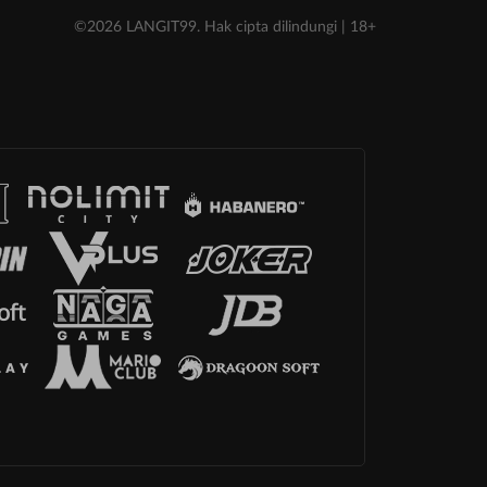
©2026 LANGIT99. Hak cipta dilindungi | 18+