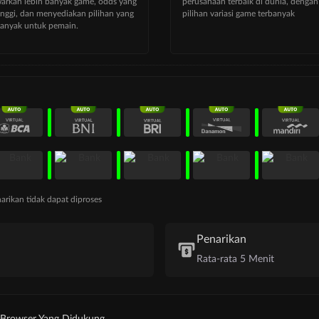
rkan lebih banyak game, odds yang
perusahaan terbaik di dunia, dengan
tinggi, dan menyediakan pilihan yang
pilihan variasi game terbanyak
banyak untuk pemain.
arikan tidak dapat diproses
Penarikan
Rata-rata 5 Menit