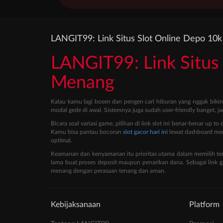
LANGIT99: Link Situs Slot Online Depo 10
LANGIT99: Link Situs
Menang
Kalau kamu lagi bosen dan pengen cari hiburan yang nggak biki
modal gede di awal. Sistemnya juga sudah user-friendly banget, j
Bicara soal variasi game, pilihan di link slot ini benar-benar up t
Kamu bisa pantau bocoran
slot gacor hari ini
lewat dashboard mer
optimal.
Keamanan dan kenyamanan itu prioritas utama dalam memilih t
lama buat proses deposit maupun penarikan dana. Sebagai link ga
menang dengan perasaan tenang dan aman.
Kebijaksanaan
Platform