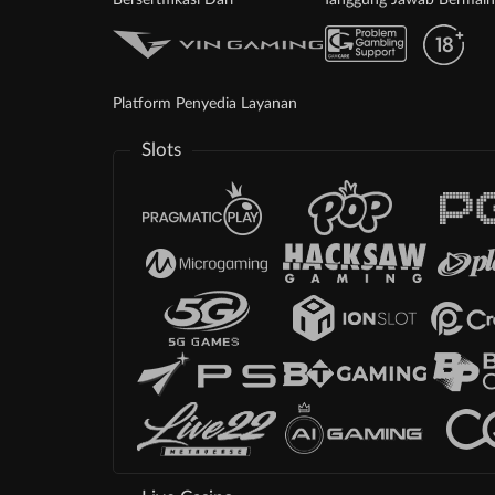
Bersertifikasi Dari
Tanggung Jawab Bermain
Platform Penyedia Layanan
Slots