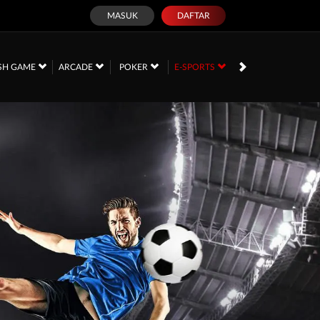
MASUK
DAFTAR
SH GAME
ARCADE
POKER
E-SPORTS
SABUNG AYAM