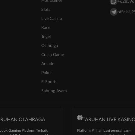
Hot Games
+628596
Slots
official_
Live Casino
Race
Togel
Olahraga
Crash Game
Arcade
Poker
E-Sports
Sabung Ayam
ARUHAN OLAHRAGA
TARUHAN LIVE KASIN
book Gaming Platform Terbaik
Platform Pilihan bagi perusahaan-