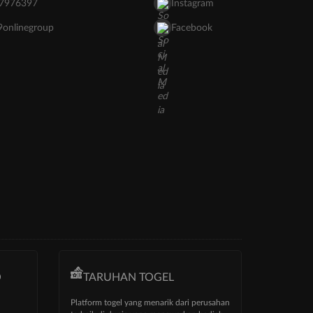
7976397
Instagram
99onlinegroup
Facebook
O
TARUHAN TOGEL
Platform togel yang menarik dari perusahan