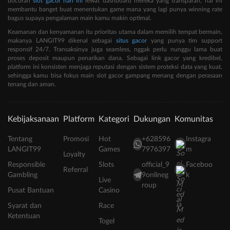
bocoran
slot gacor hari ini
lewat dashboard mereka yang transparan, hal ini
membantu banget buat menentukan game mana yang lagi punya winning rate
bagus supaya pengalaman main kamu makin optimal.
Keamanan dan kenyamanan itu prioritas utama dalam memilih tempat bermain,
makanya LANGIT99 dikenal sebagai
situs gacor
yang punya tim support
responsif 24/7. Transaksinya juga seamless, nggak perlu nunggu lama buat
proses deposit maupun penarikan dana. Sebagai link gacor yang kredibel,
platform ini konsisten menjaga reputasi dengan sistem proteksi data yang kuat,
sehingga kamu bisa fokus main slot gacor gampang menang dengan perasaan
tenang dan aman.
Kebijaksanaan
Platform
Kategori
Dukungan
Komunitas
Tentang
Promosi
Hot
+628596
Instagra
LANGIT99
Games
7976397
m
Loyalty
Responsible
Slots
official_9
Faceboo
Referral
Gambling
9onlineg
k
Live
roup
Pusat Bantuan
Casino
Syarat dan
Race
Ketentuan
Togel