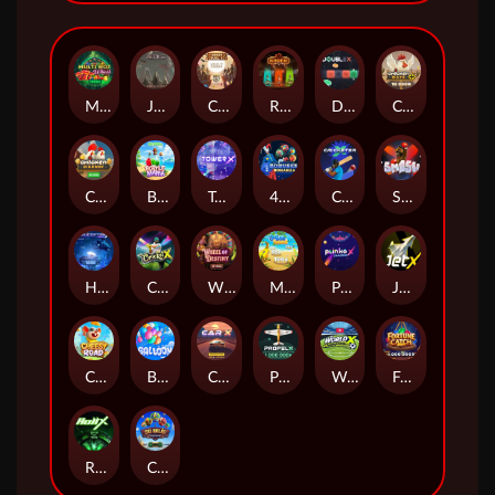
Multi Hot Wheel
JetX3
Crash Duel X
RodeoX
DoubleX
ChickenWays
Chicken Highway
Bottle Mania
TowerX
4 Bonuses Bonanza
CricketerX
Smash X
HelicopterX
CricketX
Wheel Of Destiny
MineIsland
PlinkoXClassic
JetX
Cheesy Road
Balloon
CarX
PropelX
World Champion X
Fortune Catch
RollX
CaiBalaoCappadocia