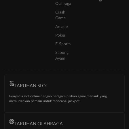
Olahraga
Crash
Game
Arcade
Poker
E-Sports
Sabung
Ayam
TARUHAN SLOT
Penyedia slot online dengan beragam pilihan game menarik yang
memudahkan pemain untuk mencapai jackpot
TARUHAN OLAHRAGA