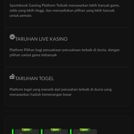
Sportsbook Gaming Platform Terbaik menawarkan lebih banyak game,
odds yang lebih tinggi, dan menyediakan pilihan yang lebih banyak
untuk pemain.
TARUHAN LIVE KASINO
Platform Pilihan bagi perusahaan-perusahaan terbaik di dunia, dengan
pilihan variasi game terbanyak
TARUHAN TOGEL
Platform togel yang menarik dari perusahan terbaik di dunia yang
menawarkan hadiah kemenangan besar