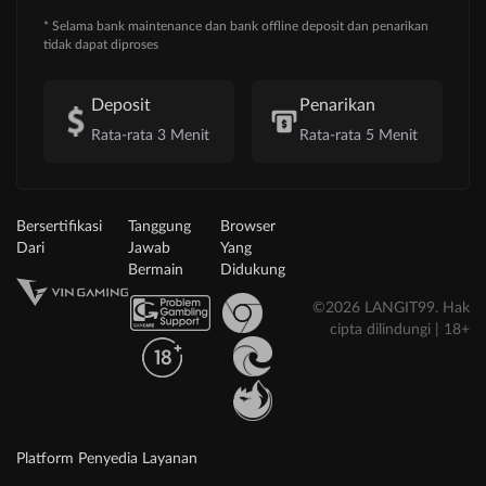
* Selama bank maintenance dan bank offline deposit dan penarikan
tidak dapat diproses
Deposit
Penarikan
Rata-rata 3 Menit
Rata-rata 5 Menit
Bersertifikasi
Tanggung
Browser
Dari
Jawab
Yang
Bermain
Didukung
©2026 LANGIT99. Hak
cipta dilindungi | 18+
Platform Penyedia Layanan