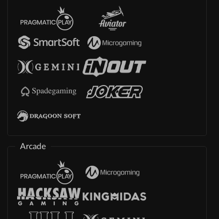
Arcade