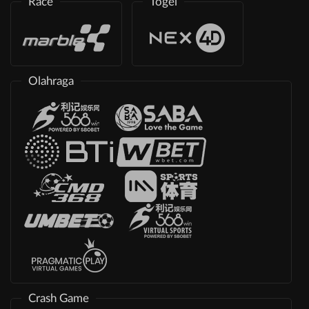
Race
Togel
Olahraga
Crash Game