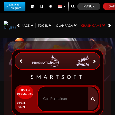
Main di
MASUK
DAF
Telegram
VE CASINO
RACE
TOGEL
OLAHRAGA
CRASH GAME
AR
SMARTSOFT
SEMUA
PERMAINAN
CRASH
GAME