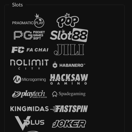
Slots