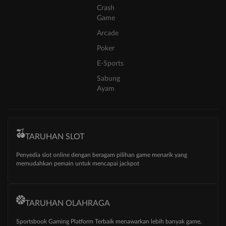
Crash
Game
Arcade
Poker
E-Sports
Sabung
Ayam
TARUHAN SLOT
Penyedia slot online dengan beragam pilihan game menarik yang
memudahkan pemain untuk mencapai jackpot
TARUHAN OLAHRAGA
Sportsbook Gaming Platform Terbaik menawarkan lebih banyak game,