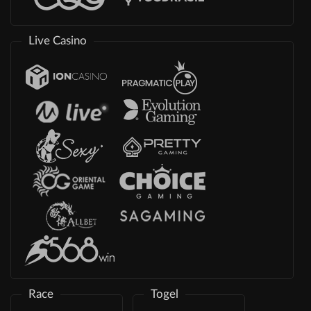
Live Casino
Race
Togel