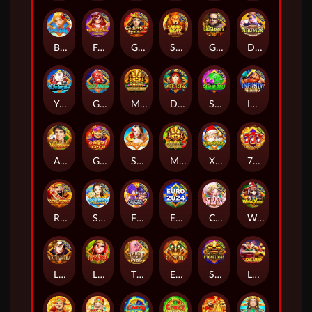
Beach Baby2
Fortunate Lion-Lucky Mix
Gods of Egypt2
SAFARI HEAT-MULTIPLY FUN
Gaogashou2 MULTIPLY FUN
Detective Girl
Yu Yue Long Men
Ghost Mansion
Mayan Adventure
Deep Rising
Slime Gem
Infinity Mining
All for the Winner
Gong Xi Fa Cai
Sugar Bar
Mayan Adventure2
X'mas Gift City
777-CLASSIC STYLE
Rich Fortune 2
Songkran Festival
Fighting Academy 2
EURO2024
CakeMatch
Weird Xmas
LUXURY WORLD
Little Red Riding Hood
Three Little Pigs
Ennead
Stonelions
Lion's area