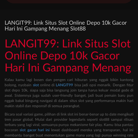
LANGIT99: Link Situs Slot Online Depo 10k Gacor
Hari Ini Gampang Menang Slot88
LANGIT99: Link Situs Slot
Online Depo 10k Gacor
Hari Ini Gampang Menang
Kalau kamu lagi bosen dan pengen cari hiburan yang nggak bikin kantong
bolong, nyobain
slot
online di
LANGIT99
bisa jadi opsi menarik. Dengan fitur
slot depo 10k, siapa saja bisa langsung join tanpa harus keluar modal gede di
awal. Sistemnya juga sudah user-friendly banget, jadi buat pemain baru pun
nggak bakal bingung navigasi di dalam situs slot yang performanya makin hari
makin stabil dan responsif di semua perangkat.
Bicara soal variasi game, pilihan di link slot ini benar-benar up to date mengikuti
tren pasar global. Mulai dari provider legendaris seperti slot88 sampai rilisan
terbaru yang lagi viral, semuanya punya mekanisme fair play. Kamu bisa pantau
bocoran
slot gacor hari ini
lewat dashboard mereka yang transparan, hal ini
membantu banget buat menentukan game mana yang lagi punya winning rate