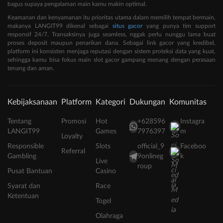
bagus supaya pengalaman main kamu makin optimal.
Keamanan dan kenyamanan itu prioritas utama dalam memilih tempat bermain,
makanya LANGIT99 dikenal sebagai
situs gacor
yang punya tim support
responsif 24/7. Transaksinya juga seamless, nggak perlu nunggu lama buat
proses deposit maupun penarikan dana. Sebagai link gacor yang kredibel,
platform ini konsisten menjaga reputasi dengan sistem proteksi data yang kuat,
sehingga kamu bisa fokus main slot gacor gampang menang dengan perasaan
tenang dan aman.
Kebijaksanaan
Platform
Kategori
Dukungan
Komunitas
Tentang
Promosi
Hot
+628596
Instagra
LANGIT99
Games
7976397
m
Loyalty
Responsible
Slots
official_9
Faceboo
Referral
Gambling
9onlineg
k
Live
roup
Pusat Bantuan
Casino
Syarat dan
Race
Ketentuan
Togel
Olahraga