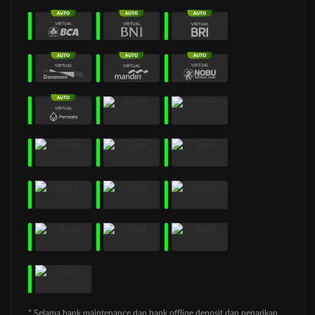
* Selama bank maintenance dan bank offline deposit dan penarikan