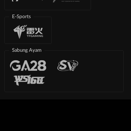
E-Sports
Sabung Ayam