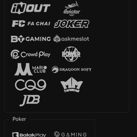
Poker