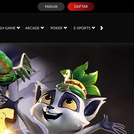
MASUK
DAFTAR
SH GAME
ARCADE
POKER
E-SPORTS
SABUNG AYAM