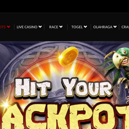
OTS
LIVE CASINO
RACE
TOGEL
OLAHRAGA
CRA