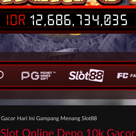
IDR
12,686,734,035
k Gacor Hari Ini Gampang Menang Slot88
 Slot Online Depo 10k Gacor