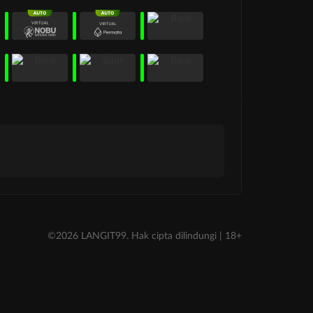
©2026 LANGIT99. Hak cipta dilindungi | 18+