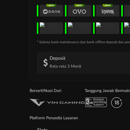
* Selama bank maintenance dan bank offline deposit dan pen
Deposit
Rata-rata 3 Menit
Bersertifikasi Dari
Tanggung Jawab Bermain
Platform Penyedia Layanan