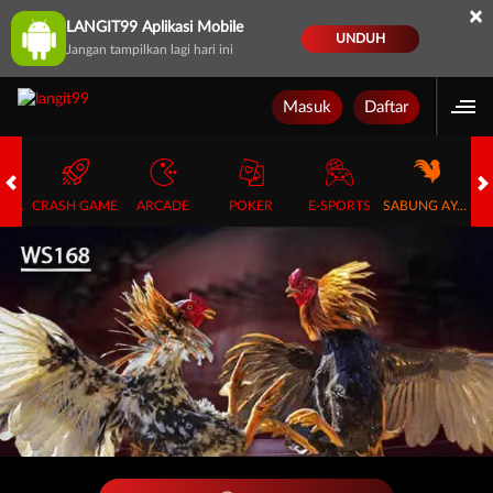
×
LANGIT99 Aplikasi Mobile
UNDUH
Jangan tampilkan lagi hari ini
Masuk
Daftar
AGA
CRASH GAME
ARCADE
POKER
E-SPORTS
SABUNG AYAM