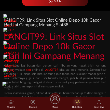
MAIN
LANGIT99: Link Situs Slot Online Depo 10k Gacor
Hari Ini Gampang Menang Slot88
LANGIT99: Link Situs Slot
Online Depo 10k Gacor
Hari Ini Gampang Menang
Kalau kamu lagi bosen dan pengen cari hiburan yang nggak bikin kantong
bolong, nyobain
slot
online di
LANGIT99
bisa jadi opsi menarik. Dengan fitur
slot depo 10k, siapa saja bisa langsung join tanpa harus keluar modal gede di
awal. Sistemnya juga sudah user-friendly banget, jadi buat pemain baru pun
nggak bakal bingung navigasi di dalam situs slot yang performanya makin hari
makin stabil dan responsif di semua perangkat.
Bicara soal variasi game, pilihan di link slot ini benar-benar up to date mengikuti
tren pasar global. Mulai dari provider legendaris seperti slot88 sampai rilisan
terbaru yang lagi viral, semuanya punya mekanisme fair play. Kamu bisa pantau
bocoran
slot gacor hari ini
lewat dashboard mereka yang transparan, hal ini
9Gaming
Promosi
Masuk
Hub. Kami
Akun Saya
membantu banget buat menentukan game mana yang lagi punya winning rate