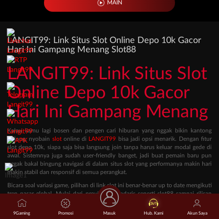
MAIN
LANGIT99: Link Situs Slot Online Depo 10k Gacor
Hari Ini Gampang Menang Slot88
LANGIT99: Link Situs Slot
Online Depo 10k Gacor
Hari Ini Gampang Menang
Kalau kamu lagi bosen dan pengen cari hiburan yang nggak bikin kantong
bolong, nyobain
slot
online di
LANGIT99
bisa jadi opsi menarik. Dengan fitur
slot depo 10k, siapa saja bisa langsung join tanpa harus keluar modal gede di
awal. Sistemnya juga sudah user-friendly banget, jadi buat pemain baru pun
nggak bakal bingung navigasi di dalam situs slot yang performanya makin hari
makin stabil dan responsif di semua perangkat.
Bicara soal variasi game, pilihan di link slot ini benar-benar up to date mengikuti
tren pasar global. Mulai dari provider legendaris seperti slot88 sampai rilisan
terbaru yang lagi viral, semuanya punya mekanisme fair play. Kamu bisa pantau
bocoran
slot gacor hari ini
lewat dashboard mereka yang transparan, hal ini
9Gaming
Promosi
Masuk
Hub. Kami
Akun Saya
membantu banget buat menentukan game mana yang lagi punya winning rate