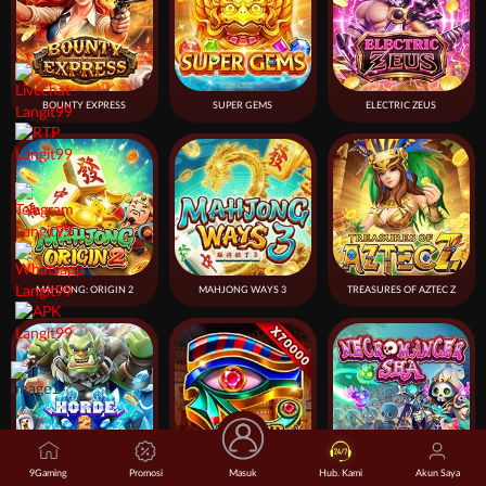
BOUNTY EXPRESS
SUPER GEMS
ELECTRIC ZEUS
MAHJONG: ORIGIN 2
MAHJONG WAYS 3
TREASURES OF AZTEC Z
9Gaming
Promosi
Masuk
Hub. Kami
Akun Saya
Horde 2 Winter
SUPER AWESOME
NECROMANCER SHA