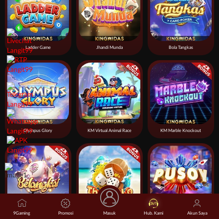
Ladder Game
Jhandi Munda
Bola Tangkas
Olympus Glory
KM Virtual Animal Race
KM Marble Knockout
9Gaming
Promosi
Masuk
Hub. Kami
Akun Saya
Belangkai 2
Thai Hi Lo 2
Pusoy